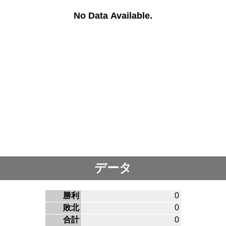
No Data Available.
データ
勝利
0
敗北
0
合計
0