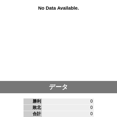
No Data Available.
データ
勝利
0
敗北
0
合計
0