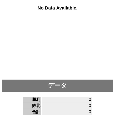
No Data Available.
データ
勝利
0
敗北
0
合計
0