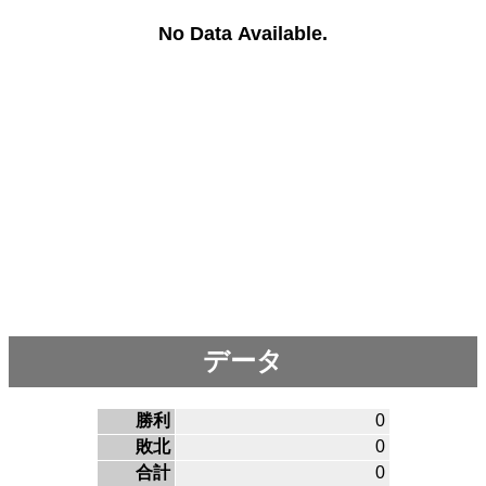
No Data Available.
データ
勝利
0
敗北
0
合計
0