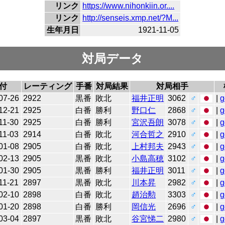
リンク
https://www.nihonkiin.or....
リンク
http://senseis.xmp.net/?M...
生年月日
1921-11-05
対局データ
付
レーティング
手番
対局結果
対局相手
07-26
2922
黒番
敗北
福井正明
3062
♂
|
g
12-21
2925
白番
勝利
野口仁
2868
♂
|
g
11-30
2925
白番
勝利
宮沢吾朗
3078
♂
|
g
11-03
2914
白番
敗北
河合哲之
2910
♂
|
g
01-08
2905
白番
敗北
上村邦夫
2943
♂
|
g
02-13
2905
黒番
敗北
小島高穂
3102
♂
|
g
01-30
2905
黒番
勝利
福井正明
3011
♂
|
g
11-21
2897
黒番
敗北
川本昇
2982
♂
|
g
02-10
2898
白番
敗北
趙治勲
3303
♂
|
g
01-20
2898
白番
勝利
岡信光
2696
♂
|
g
03-04
2897
黒番
敗北
谷宮悌二
2980
♂
|
g