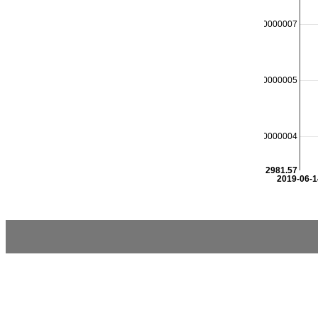
2981.7000000000007
2981.6500000000005
2981.6000000000004
2981.57
2019-06-1