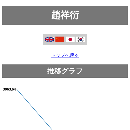
趙祥衍
トップへ戻る
推移グラフ
3063.64